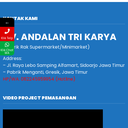
KONTAK KAMI
←
CV. ANDALAN TRI KARYA
Klik Telp
(Pabrik Rak Supermarket/Minimarket)
Klik Chat
WA
Address:
– Jl. Raya Lebo Samping Alfamart, Sidoarjo Jawa Timur
– Pabrik Menganti, Gresik, Jawa Timur
HP/WA: 082245959954 (Hotline)
VIDEO PROJECT PEMASANGAN