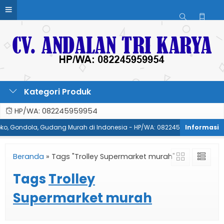
Kategori Produk
HP/WA: 082245959954
Toko, Gondola, Gudang Murah di Indonesia - HP/WA: 082245959954
P
Beranda
»
Tags "Trolley Supermarket murah"
Tags
Trolley
Supermarket murah