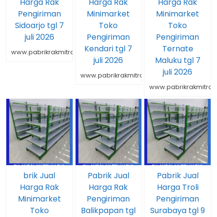
Harga Rak
Harga Rak
Harga Rak
Pengiriman
Minimarket
Minimarket
Sidoarjo tgl 7
Toko
Toko
juli 2026
Pengiriman
Pengiriman
Kendari tgl 7
Ternate
www.pabrikrakmitrarakindo.com
juli 2026
Maluku tgl 7
juli 2026
www.pabrikrakmitrarakindo.com
www.pabrikrakmitrar
brik Jual
Pabrik Jual
Pabrik Jual
Harga Rak
Harga Rak
Harga Troli
Minimarket
Pengiriman
Pengiriman
Toko
Balikpapan tgl
Surabaya tgl 9