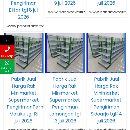
Pengiriman
9 juli 2026
juli 2026
Blitar tgl 8 juli
www.pabrikrakmitrarakindo.com
www.pabrikrakmitrar
2026
www.pabrikrakmitrarakindo.com
←
Klik Telp
Klik Chat
WA
Pabrik Jual
Pabrik Jual
Pabrik Jual
Harga Rak
Harga Rak
Harga Rak
Minimarket
Minimarket
Minimarket
Supermarket
Supermarket
Supermarket
PengirimanTernate
Pengiriman
Pengiriman
Maluku tgl 13
Lamongan tgl
Sidoarjo tgl 14
juli 2026
13 juli 2026
juli 2026
www.pabrikrakmitrarakindo.com
www.pabrikrakmitrarakindo.com
www.pabrikrakmitrar