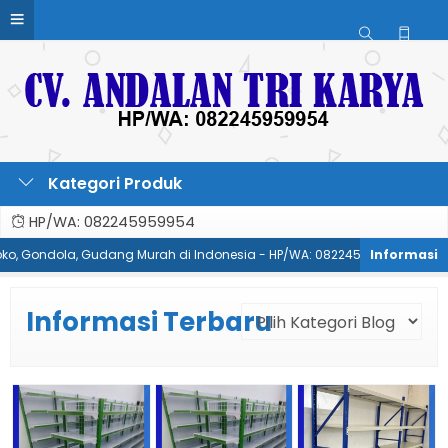
Kategori Produk
HP/WA: 082245959954
oko, Gondola, Gudang Murah di Indonesia - HP/WA: 082245959954
Pa
Informasi Terbaru