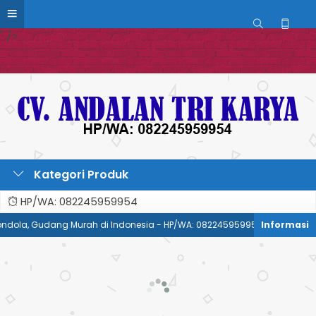
Web & SEO:
Nirwana Group
" />
Kategori Produk
HP/WA: 082245959954
ondola, Gudang Murah di Indonesia - HP/WA: 082245959954
Pabrik 