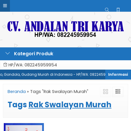
Kategori Produk
HP/WA: 082245959954
oko, Gondola, Gudang Murah di Indonesia - HP/WA: 082245959954
Pa
Beranda
»
Tags "Rak Swalayan Murah"
Tags
Rak Swalayan Murah