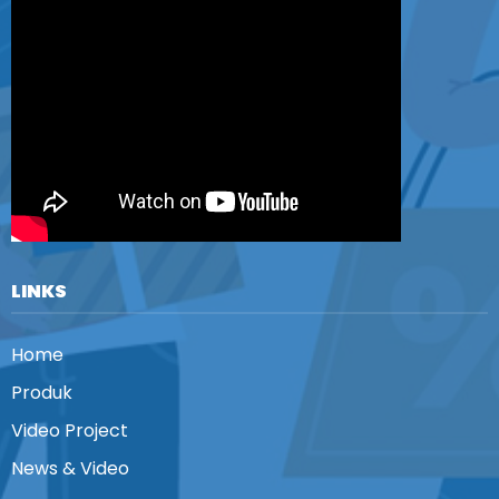
LINKS
Home
Produk
Video Project
News & Video