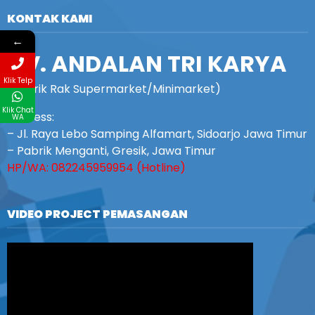
KONTAK KAMI
←
CV. ANDALAN TRI KARYA
Klik Telp
(Pabrik Rak Supermarket/Minimarket)
Klik Chat
Address:
WA
– Jl. Raya Lebo Samping Alfamart, Sidoarjo Jawa Timur
– Pabrik Menganti, Gresik, Jawa Timur
HP/WA: 082245959954 (Hotline)
VIDEO PROJECT PEMASANGAN