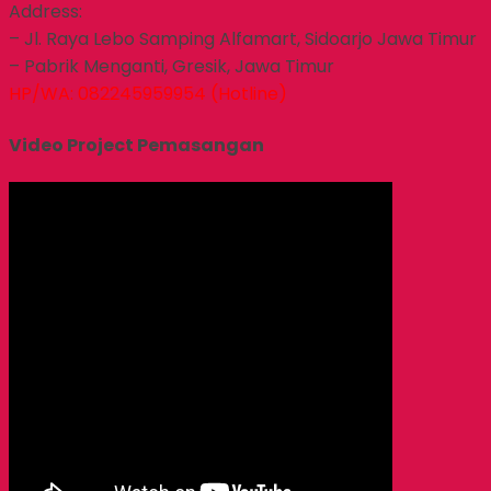
Address:
– Jl. Raya Lebo Samping Alfamart, Sidoarjo Jawa Timur
– Pabrik Menganti, Gresik, Jawa Timur
HP/WA: 082245959954 (Hotline)
Video Project Pemasangan