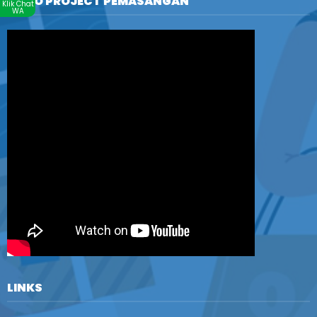
VIDEO PROJECT PEMASANGAN
Klik Chat
WA
LINKS