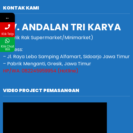
KONTAK KAMI
←
CV. ANDALAN TRI KARYA
Klik Telp
(Pabrik Rak Supermarket/Minimarket)
Klik Chat
Address:
WA
– Jl. Raya Lebo Samping Alfamart, Sidoarjo Jawa Timur
– Pabrik Menganti, Gresik, Jawa Timur
HP/WA: 082245959954 (Hotline)
VIDEO PROJECT PEMASANGAN