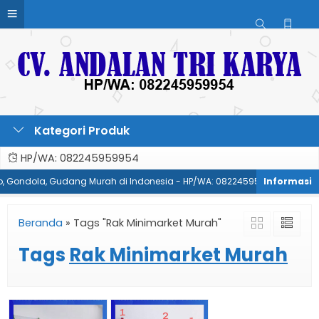
Kategori Produk
HP/WA: 082245959954
ko, Gondola, Gudang Murah di Indonesia - HP/WA: 082245959954
Pa
Beranda
»
Tags "Rak Minimarket Murah"
Tags
Rak Minimarket Murah