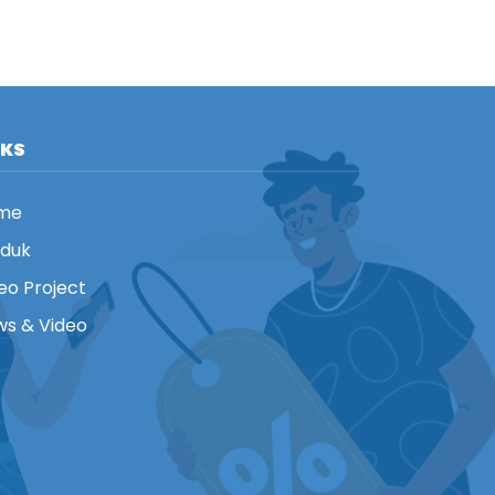
NKS
me
oduk
eo Project
s & Video