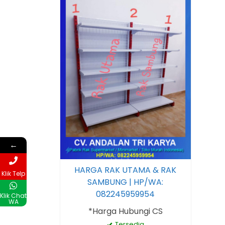
←
HARGA RAK UTAMA & RAK
Klik Telp
SAMBUNG | HP/WA:
082245959954
Klik Chat
WA
*Harga Hubungi CS
Tersedia