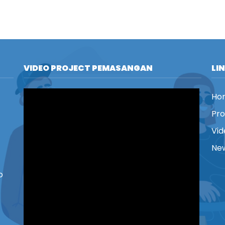
VIDEO PROJECT PEMASANGAN
LI
Ho
Pr
Vid
New
o