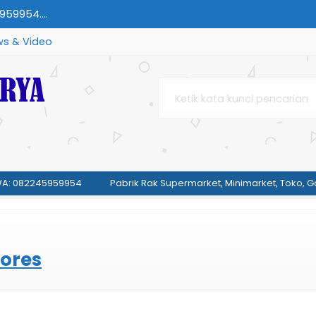
59954....
s & Video
 | HP/WA:
ET | HP/WA:
: 082245959954
959954....
Pabrik Rak Supermarket, Minimarket, Toko, Go
45959954....
lores