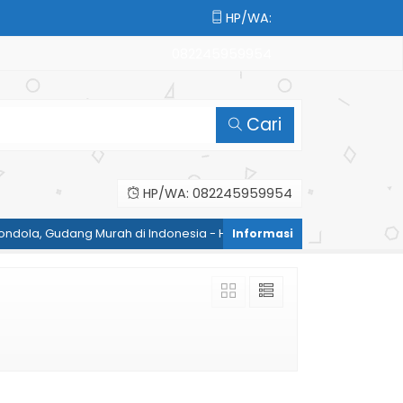
HP/WA:
082245959954
Cari
HP/WA: 082245959954
ndola, Gudang Murah di Indonesia - HP/WA: 082245959954