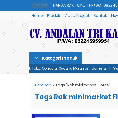
HARGA RAK TOKO | HP/WA: 0822459
HOT ITEM
Home
Produk
Video Project
Kontak
New
HARGA RAK UTAMA & RAK SAMBUNG
08224595995....
HARGA RAK SUPERMARKET/MINIMARK
Kategori Produk
08224595....
et, Minimarket, Toko, Gondola, Gudang Murah di Indonesia - HP/WA
HARGA MEJA KASIR | HP/WA: 082245
Beranda
»
Tags "Rak minimarket Flores"
HARGA RAK GUDANG | HP/WA: 0822
Tags
Rak minimarket F