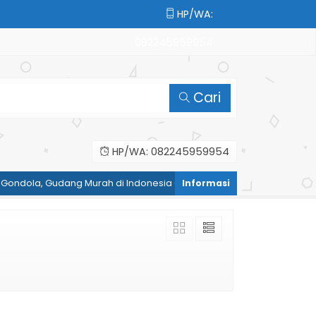
HP/WA:
082245959954
Cari
HP/WA: 082245959954
Gondola, Gudang Murah di Indonesia - HP/WA: 082245959954