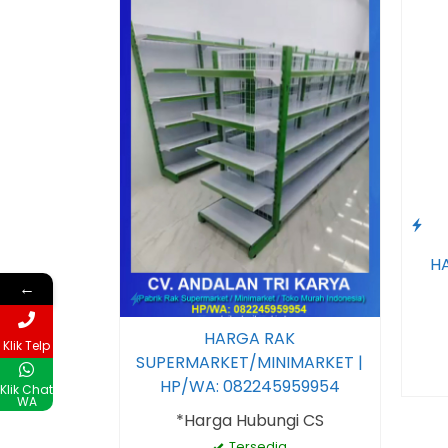
H
←
HARGA RAK
Klik Telp
SUPERMARKET/MINIMARKET |
HP/WA: 082245959954
Klik Chat
WA
*Harga Hubungi CS
Tersedia