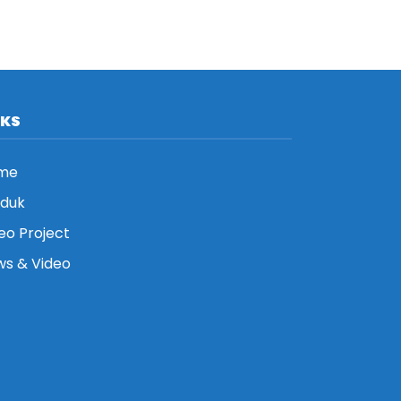
NKS
me
oduk
eo Project
s & Video