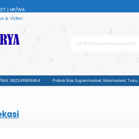
ET | HP/WA:
s & Video
 | HP/WA:
959954....
/WA: 082245959954
45959954....
Pabrik Rak Supermarket, Minimarket, Toko, 
59954....
ekasi