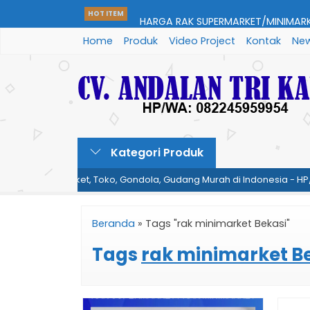
HARGA RAK SUPERMARKET/MINIMARK
HOT ITEM
Home
Produk
Video Project
Kontak
New
08224595....
HARGA RAK UTAMA & RAK SAMBUNG
08224595995....
HARGA MEJA KASIR | HP/WA: 082245
Kategori Produk
arket, Minimarket, Toko, Gondola, Gudang Murah di Indonesia - HP
HARGA RAK GUDANG | HP/WA: 0822
Beranda
»
Tags "rak minimarket Bekasi"
HARGA RAK TOKO | HP/WA: 0822459
Tags
rak minimarket B