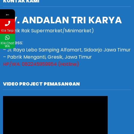
KONTAK KAMI
←
CV. ANDALAN TRI KARYA
(Pabrik Rak Supermarket/Minimarket)
Klik Telp
Address:
Klik Chat
WA
– Jl. Raya Lebo Samping Alfamart, Sidoarjo Jawa Timur
– Pabrik Menganti, Gresik, Jawa Timur
HP/WA: 082245959954 (Hotline)
VIDEO PROJECT PEMASANGAN