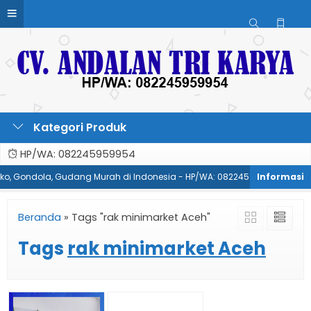
Kategori Produk
HP/WA: 082245959954
Toko, Gondola, Gudang Murah di Indonesia - HP/WA: 082245959954
P
Beranda
»
Tags "rak minimarket Aceh"
Tags
rak minimarket Aceh