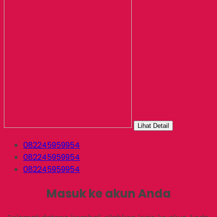
Lihat Detail
082245959954
082245959954
082245959954
Masuk ke akun Anda