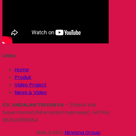
Links
Home
Produk
Video Project
News & Video
CV. ANDALAN TRI KARYA
- (Pabrik Rak
Supermarket/Minimarket Indonesia). HP/WA:
082245959954.
Web & SEO:
Nirwana Group