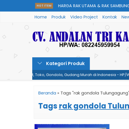
HARGA RAK UTAMA & RAK SAMBUNG
HOT ITEM
Home
Produk
Video Project
Kontak
New
08224595995....
HARGA RAK GUDANG | HP/WA: 0822
HARGA MEJA KASIR | HP/WA: 082245
Kategori Produk
ket, Minimarket, Toko, Gondola, Gudang Murah di Indonesia - HP/WA
HARGA RAK SUPERMARKET/MINIMARK
08224595....
Beranda
»
Tags "rak gondola Tulungagung
HARGA RAK TOKO | HP/WA: 0822459
Tags
rak gondola Tul