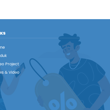
NKS
me
oduk
eo Project
s & Video