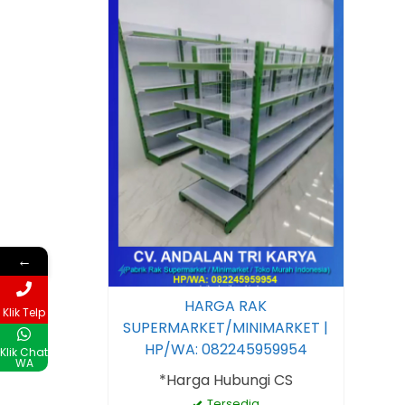
←
HARGA RAK
Klik Telp
SUPERMARKET/MINIMARKET |
HP/WA: 082245959954
Klik Chat
WA
*Harga Hubungi CS
Tersedia