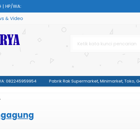
 | HP/WA:
s & Video
45959954....
959954....
: 082245959954
ET | HP/WA:
Pabrik Rak Supermarket, Minimarket, Toko, Go
"
59954....
ungagung