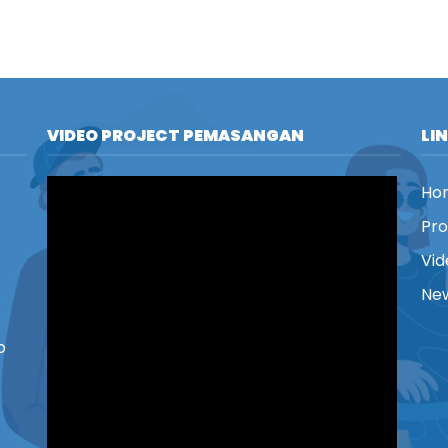
VIDEO PROJECT PEMASANGAN
LI
Ho
Pr
Vid
New
o