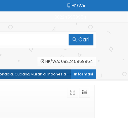
HP/WA:
082245959954
Cari
HP/WA: 082245959954
ndola, Gudang Murah di Indonesia - HP/WA: 082245959954