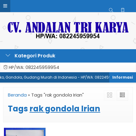
Kategori Produk
HP/WA: 082245959954
oko, Gondola, Gudang Murah di Indonesia - HP/WA: 082245959954
P
Beranda
»
Tags "rak gondola Irian"
Tags
rak gondola Irian