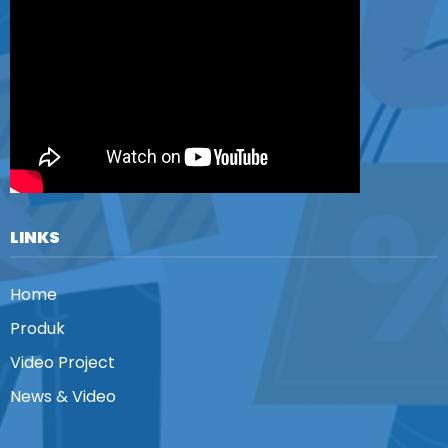
LINKS
Home
Produk
Video Project
News & Video