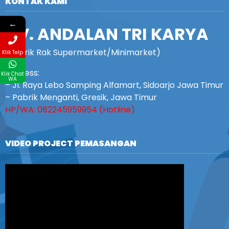
KONTAK KAMI
←
CV. ANDALAN TRI KARYA
(Pabrik Rak Supermarket/Minimarket)
Klik Telp
Address:
Klik Chat
WA
– Jl. Raya Lebo Samping Alfamart, Sidoarjo Jawa Timur
– Pabrik Menganti, Gresik, Jawa Timur
HP/WA: 082245959954 (Hotline)
VIDEO PROJECT PEMASANGAN