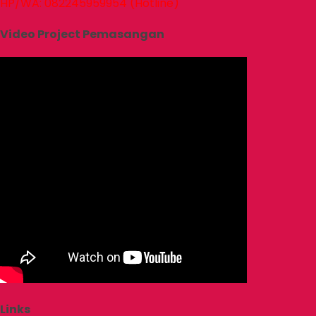
HP/WA: 082245959954 (Hotline)
Video Project Pemasangan
Links