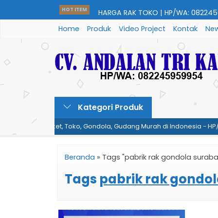
HARGA RAK TOKO | HP/WA: 0822459
HOT ITEM
Home
Produk
Video Project
Kontak
New
HARGA MEJA KASIR | HP/WA: 082245
HARGA RAK GUDANG | HP/WA: 0822
Kategori Produk
rket, Minimarket, Toko, Gondola, Gudang Murah di Indonesia - HP/
HARGA RAK SUPERMARKET/MINIMARK
08224595....
Beranda
»
Tags "pabrik rak gondola surab
HARGA RAK UTAMA & RAK SAMBUNG
Tags
pabrik rak gondo
08224595995....