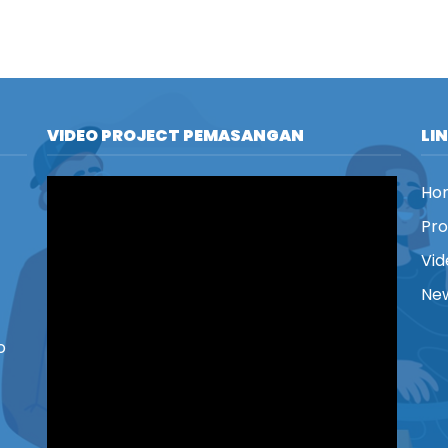
VIDEO PROJECT PEMASANGAN
LI
Ho
Pr
Vid
New
o