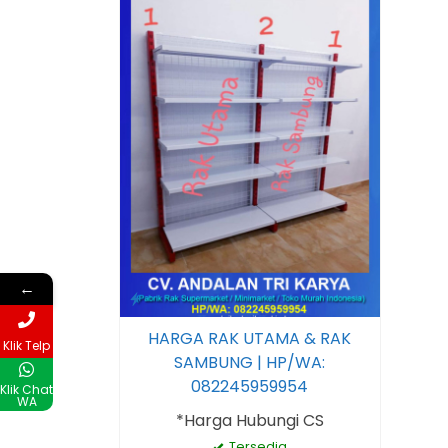
←
HARGA RAK UTAMA & RAK
Klik Telp
SAMBUNG | HP/WA:
082245959954
Klik Chat
WA
*Harga Hubungi CS
Tersedia