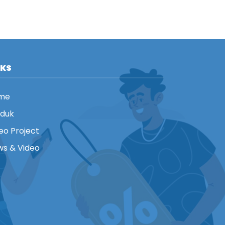
NKS
me
oduk
eo Project
s & Video