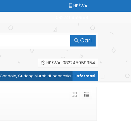
HP/WA:
082245959954
Cari
HP/WA: 082245959954
Gondola, Gudang Murah di Indonesia - HP/WA: 082245959954