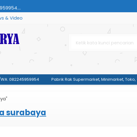
59954....
s & Video
959954....
45959954....
WA: 082245959954
ET | HP/WA:
Pabrik Rak Supermarket, Minimarket, Toko, 
aya"
 | HP/WA:
la surabaya