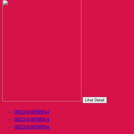
Lihat Detail
082245959954
082245959954
082245959954