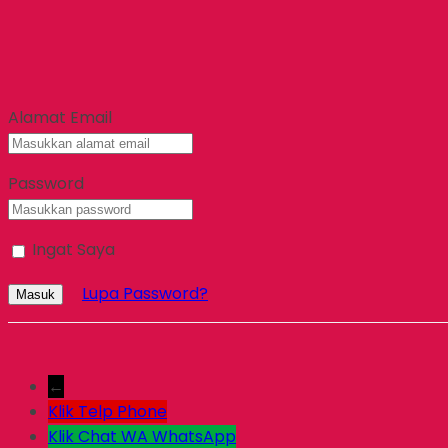
Alamat Email
Password
Ingat Saya
Lupa Password?
Masuk
←
Klik Telp
Phone
Klik Chat WA
WhatsApp