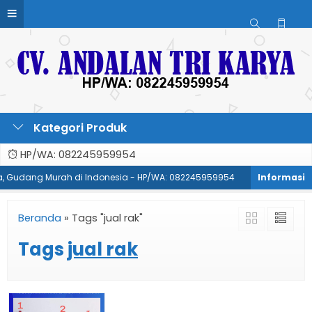
Kategori Produk
HP/WA: 082245959954
la, Gudang Murah di Indonesia - HP/WA: 082245959954
Pabrik Rak 
Beranda
»
Tags "jual rak"
Tags
jual rak