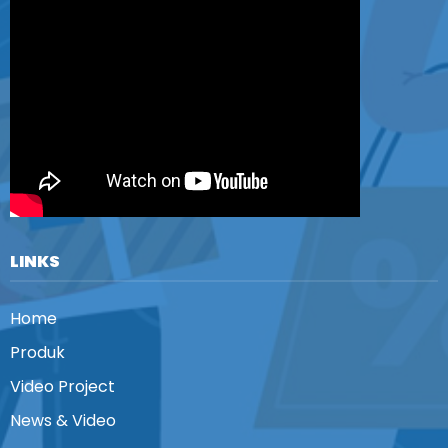
LINKS
Home
Produk
Video Project
News & Video