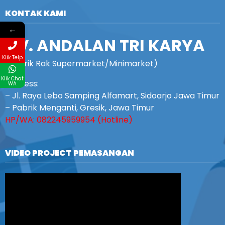
KONTAK KAMI
←
CV. ANDALAN TRI KARYA
Klik Telp
(Pabrik Rak Supermarket/Minimarket)
Klik Chat
Address:
WA
– Jl. Raya Lebo Samping Alfamart, Sidoarjo Jawa Timur
– Pabrik Menganti, Gresik, Jawa Timur
HP/WA: 082245959954 (Hotline)
VIDEO PROJECT PEMASANGAN