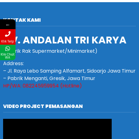
KONTAK KAMI
←
CV. ANDALAN TRI KARYA
Klik Telp
(Pabrik Rak Supermarket/Minimarket)
Klik Chat
WA
Address:
– Jl. Raya Lebo Samping Alfamart, Sidoarjo Jawa Timur
– Pabrik Menganti, Gresik, Jawa Timur
HP/WA: 082245959954 (Hotline)
VIDEO PROJECT PEMASANGAN