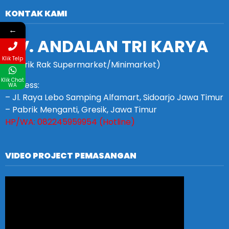
KONTAK KAMI
←
CV. ANDALAN TRI KARYA
Klik Telp
(Pabrik Rak Supermarket/Minimarket)
Klik Chat
Address:
WA
– Jl. Raya Lebo Samping Alfamart, Sidoarjo Jawa Timur
– Pabrik Menganti, Gresik, Jawa Timur
HP/WA: 082245959954 (Hotline)
VIDEO PROJECT PEMASANGAN