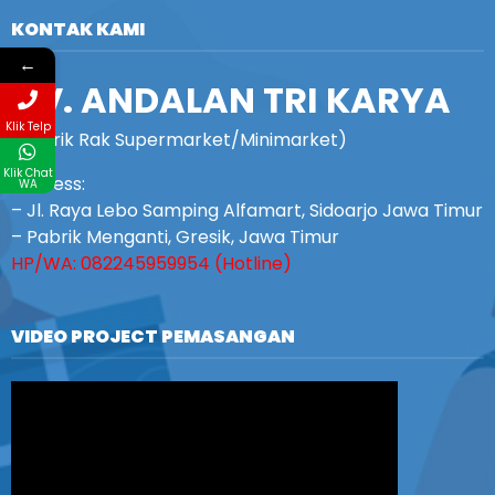
KONTAK KAMI
←
CV. ANDALAN TRI KARYA
Klik Telp
(Pabrik Rak Supermarket/Minimarket)
Klik Chat
Address:
WA
– Jl. Raya Lebo Samping Alfamart, Sidoarjo Jawa Timur
– Pabrik Menganti, Gresik, Jawa Timur
HP/WA: 082245959954 (Hotline)
VIDEO PROJECT PEMASANGAN