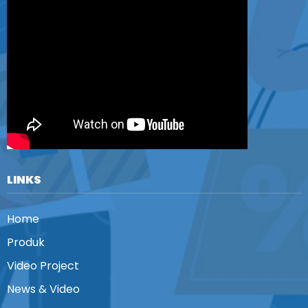
LINKS
Home
Produk
Video Project
News & Video