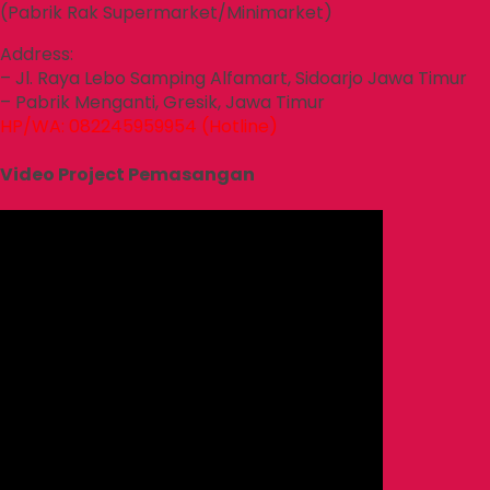
(Pabrik Rak Supermarket/Minimarket)
Address:
– Jl. Raya Lebo Samping Alfamart, Sidoarjo Jawa Timur
– Pabrik Menganti, Gresik, Jawa Timur
HP/WA: 082245959954 (Hotline)
Video Project Pemasangan