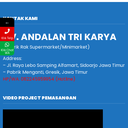
KONTAK KAMI
←
CV. ANDALAN TRI KARYA
Klik Telp
(Pabrik Rak Supermarket/Minimarket)
Klik Chat
WA
Address:
– Jl. Raya Lebo Samping Alfamart, Sidoarjo Jawa Timur
– Pabrik Menganti, Gresik, Jawa Timur
HP/WA: 082245959954 (Hotline)
VIDEO PROJECT PEMASANGAN