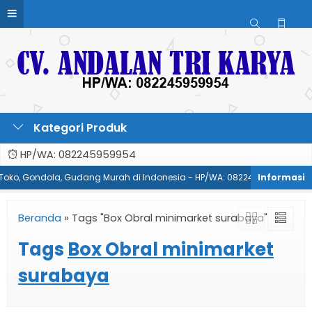
Kategori Produk
HP/WA: 082245959954
, Toko, Gondola, Gudang Murah di Indonesia - HP/WA: 082245959954
Beranda
»
Tags "Box Obral minimarket surabaya"
Tags
Box Obral minimarket
surabaya